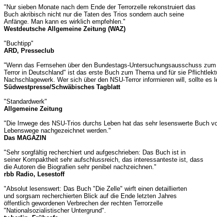
"Nur sieben Monate nach dem Ende der Terrorzelle rekonstruiert das
Buch akribisch nicht nur die Taten des Trios sondern auch seine
Anfänge. Man kann es wirklich empfehlen."
Westdeutsche Allgemeine Zeitung (WAZ)
"Buchtipp"
ARD, Presseclub
"Wenn das Fernsehen über den Bundestags-Untersuchungsausschuss zum Nazi
Terror in Deutschland" ist das erste Buch zum Thema und für sie Pflichtlektüre
Nachschlagewerk. Wer sich über den NSU-Terror informieren will, sollte es l
Südwestpresse/Schwäbisches Tagblatt
"Standardwerk"
Allgemeine Zeitung
"Die Irrwege des NSU-Trios durchs Leben hat das sehr lesenswerte Buch vo
Lebenswege nachgezeichnet werden."
Das MAGAZIN
"Sehr sorgfältig recherchiert und aufgeschrieben: Das Buch ist in
seiner Kompaktheit sehr aufschlussreich, das interessanteste ist, dass
die Autoren die Biografien sehr penibel nachzeichnen."
rbb Radio, Lesestoff
"Absolut lesenswert: Das Buch "Die Zelle" wirft einen detaillierten
und sorgsam recherchierten Blick auf die Ende letzten Jahres
öffentlich gewordenen Verbrechen der rechten Terrorzelle
"Nationalsozialistischer Untergrund".