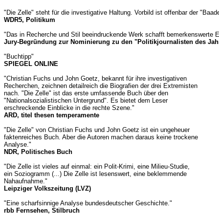
"Die Zelle" steht für die investigative Haltung. Vorbild ist offenbar der 
WDR5, Politikum
"Das in Recherche und Stil beeindruckende Werk schafft bemerkenswerte E
Jury-Begründung zur Nominierung zu den "Politikjournalisten des Jah
"Buchtipp"
SPIEGEL ONLINE
"Christian Fuchs und John Goetz, bekannt für ihre investigativen
Recherchen, zeichnen detailreich die Biografien der drei Extremisten
nach. "Die Zelle" ist das erste umfassende Buch über den
"Nationalsozialistischen Untergrund". Es bietet dem Leser
erschreckende Einblicke in die rechte Szene."
ARD, titel thesen temperamente
"Die Zelle" von Christian Fuchs und John Goetz ist ein ungeheuer
faktenreiches Buch. Aber die Autoren machen daraus keine trockene
Analyse."
NDR, Politisches Buch
"Die Zelle ist vieles auf einmal: ein Polit-Krimi, eine Milieu-Studie,
ein Soziogramm (...) Die Zelle ist lesenswert, eine beklemmende
Nahaufnahme."
Leipziger Volkszeitung (LVZ)
"Eine scharfsinnige Analyse bundesdeutscher Geschichte."
rbb Fernsehen, Stilbruch