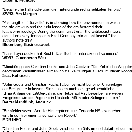
tv.berlin, Frühcafe
"Detailreiche Fallstudie über die Hintergründe rechtsradikalen Terrors."
SWR2, Am Morgen
"A strength of "Die Zelle" is in showing how the environment in which
the trio grew up and the turbulence of the era fostered their
loathsome ideology. During the communist era, "the antifascist rituals
didn’t turn every teenager in East Germany into an antifascist," the
authors note drily."
Bloomberg Businessweek
"Hans Leyendecker hat Recht: Das Buch ist intensiv und spannend"
WDR3, Gutenbergs Welt
"Minutiös gehen Christian Fuchs und John Goetz in "Die Zelle" den Weg der Te
geordneten Verhältnissen allmählich zu "kaltblütigen Killern" mutieren konnt
3sat, Kulturzeit
"John Goetz und Christian Fuchs haben es nicht bei einer Chronologie
der Ereignisse belassen. Sie schildern auch das gesellschaftliche
Klima Anfang der 1990er-Jahre, die Hetze auf Asylbewerber, sie weben
Ereignisse wie die Pogrome in Rostock, Mölln oder Solingen mit ein."
Deutschlandfunk, Andruck
"Empfehlenswert: Wer die Hintergründe zum Terrortrio NSU verstehen
will, findet hier einen anschaulichen Report."
MDR INFO
"Christian Fuchs und John Goetz zeichnen einfühlsam und detailliert den t