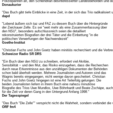
Polizeipannen an, den Schlendrian desinteressierter Landesbehörden und da
Donaukurier
"Das Buch gibt tiefe Einblicke in eine Zeit, in der sich das Trio radikalisiert
dapd
"Lobend äußern sich taz und FAZ zu diesem Buch über die Hintergründe
der Zwickauer Zelle. Es sei "weit mehr als eine Zusammenfassung über
den NSU", besonders aufschlussreich seien die detailliert
rekonstruierten Biografien der drei Täter und die Einbettung "in die
politischen Verwerfungen der Nachwendezeit"
Goethe-Institut
"Christian Fuchs und John Goetz haben minitiös recherchiert und die Verbrec
Schweizer Radio SR DRS
"Ein Buch über den NSU zu schreiben, erfordert viel Akribie,
Sensibilität − und den Mut, das Risiko einzugehen, dass die Recherchen
durch neue Erkenntnisse aus den unzähligen Dokumenten der Behörden
schon bald überholt werden. Mehrere Journalisten und Autoren sind das
Wagnis bereits eingegangen, nicht wenige davon gescheitert. Christian
Fuchs und John Goetz hingegen ist eine Art Teilerfolg gelungen: Die
beiden Journalisten liefern in ihrem Buch eine nahezu minutiöse
Biografie des Trios Uwe Mundlos, Uwe Böhnhardt und Beate Zschäpe, auch
für die Zeit vor deren Gang in den Untergrund Anfang 1998."
Der Tagesspiegel
"Das Buch "Die Zelle"" verspricht nicht die Wahrheit, sondern verbindet di
ORF fm4