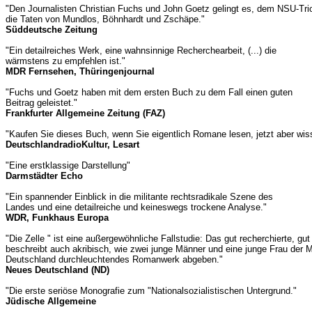
"Den Journalisten Christian Fuchs und John Goetz gelingt es, dem NSU-Tri
die Taten von Mundlos, Böhnhardt und Zschäpe."
Süddeutsche Zeitung
"Ein detailreiches Werk, eine wahnsinnige Recherchearbeit, (...) die
wärmstens zu empfehlen ist."
MDR Fernsehen, Thüringenjournal
"Fuchs und Goetz haben mit dem ersten Buch zu dem Fall einen guten
Beitrag geleistet."
Frankfurter Allgemeine Zeitung (FAZ)
"Kaufen Sie dieses Buch, wenn Sie eigentlich Romane lesen, jetzt aber wis
DeutschlandradioKultur, Lesart
"Eine erstklassige Darstellung"
Darmstädter Echo
"Ein spannender Einblick in die militante rechtsradikale Szene des
Landes und eine detailreiche und keineswegs trockene Analyse."
WDR, Funkhaus Europa
"Die Zelle " ist eine außergewöhnliche Fallstudie: Das gut recherchierte, gu
beschreibt auch akribisch, wie zwei junge Männer und eine junge Frau der Mi
Deutschland durchleuchtendes Romanwerk abgeben."
Neues Deutschland (ND)
"Die erste seriöse Monografie zum "Nationalsozialistischen Untergrund."
Jüdische Allgemeine